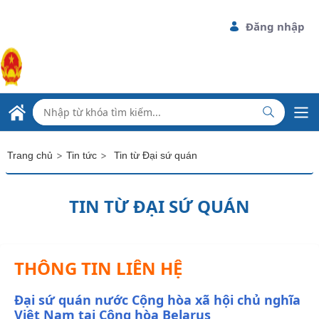
Skip to Main Content
Đăng nhập
ĐẠI SỨ QUÁN VIỆT NAM
TẠI CỘNG HÒA BELARUS
>
>
Trang chủ
Tin tức
Tin từ Đại sứ quán
TIN TỪ ĐẠI SỨ QUÁN
THÔNG TIN LIÊN HỆ
Đại sứ quán nước Cộng hòa xã hội chủ nghĩa
Việt Nam tại Cộng hòa Belarus