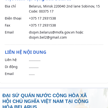
Địa chỉ
Belarus, Minsk 220040 2nd lane Sobinov, 15
Code: 00375 17
Điện thoại
+375 17 2931538
Fax
+375 17 2931538
Email
dsqvn.belarus@mofa.gov.vn hoặc
dsqvn.bel2@gmail.com
LIÊN HỆ NỘI DUNG
Liên hệ
............
Di động
..........
Email
......
ĐẠI SỨ QUÁN NƯỚC CỘNG HÒA XÃ
HỘI CHỦ NGHĨA VIỆT NAM TẠI CỘNG
HÒA BELARUS