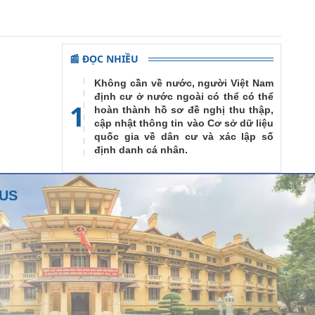
📰 ĐỌC NHIỀU
Không cần về nước, người Việt Nam
định cư ở nước ngoài có thể có thể
1
hoàn thành hồ sơ đề nghị thu thập,
cập nhật thông tin vào Cơ sở dữ liệu
quốc gia về dân cư và xác lập số
định danh cá nhân.
RUS