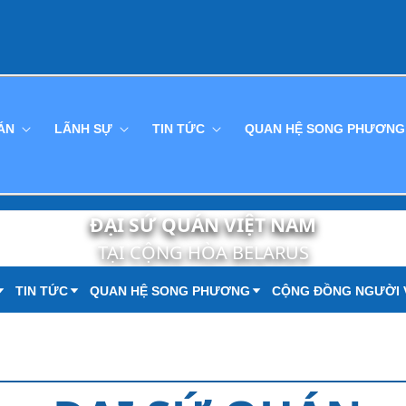
UÁN
LÃNH SỰ
TIN TỨC
QUAN HỆ SONG PHƯƠN
ĐẠI SỨ QUÁN VIỆT NAM
TẠI CỘNG HÒA BELARUS
TIN TỨC
QUAN HỆ SONG PHƯƠNG
CỘNG ĐỒNG NGƯỜI 