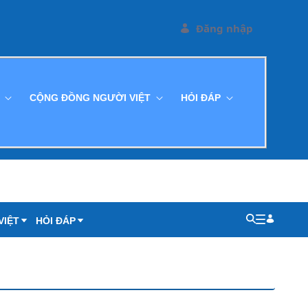
Đăng nhập
G
CỘNG ĐỒNG NGƯỜI VIỆT
HỎI ĐÁP
VIỆT
HỎI ĐÁP