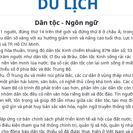
DU LỊCH
Dân tộc - Ngôn ngữ
71 người, đứng thứ 14 trên thế giới và đứng thứ 8 ở châu Á; tr
 dân số vàng với xu hướng giảm sinh và nâng cao tuổi thọ. Lực l
 và TP. Hồ Chí Minh.
g hòa thuận, trong đó dân tộc Kinh chiếm khoảng 87% dân số; 53 d
răm người như dân tộc Ơ Đu và Brâu. Dân tộc Kinh sống rải rác 
nền văn minh lúa nước. Đa số các dân tộc còn lại sinh sống ở miền
thiểu số ở phía Bắc và Bắc Trung Bộ.
đều. Ở Trung du và miền núi phía Bắc, các cư dân ở vùng thấp như
 một phần hái lượm, săn bắn, có nghề thủ công khá tinh xảo. Các 
am Bộ có trình độ phát triển cao hơn, phần lớn các dân tộc còn 
c nhóm dân tộc đều có nền văn hóa riêng biệt và độc đáo. Tín ngưỡ
kết, tôn trọng và giúp đỡ lẫn nhau giữa các dân tộc, tạo mọi điề
 giữ gìn và phát huy bản sắc văn hóa, ngôn ngữ truyền thống tốt 
áp ứng cơ bản chính sách phát triển kinh tế-xã hội của đất nước,
o điều kiện tham gia hệ thống chính trị, quản lý xã hội, quản lý n
cho đồng bào dân tộc thiểu số đã được thực hiện ở Việt Nam và 