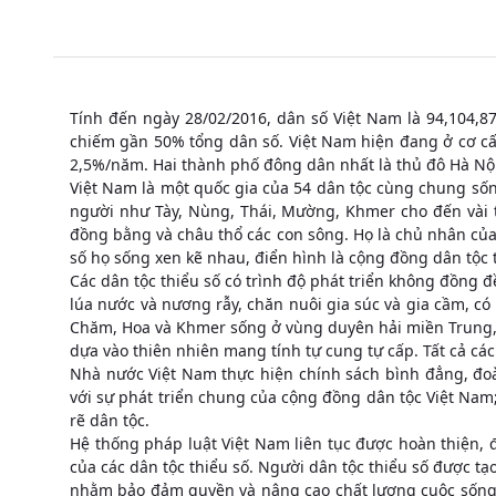
Tính đến ngày 28/02/2016, dân số Việt Nam là 94,104,8
chiếm gần 50% tổng dân số. Việt Nam hiện đang ở cơ cấu
2,5%/năm. Hai thành phố đông dân nhất là thủ đô Hà Nội
Việt Nam là một quốc gia của 54 dân tộc cùng chung sốn
người như Tày, Nùng, Thái, Mường, Khmer cho đến vài t
đồng bằng và châu thổ các con sông. Họ là chủ nhân của 
số họ sống xen kẽ nhau, điển hình là cộng đồng dân tộc 
Các dân tộc thiểu số có trình độ phát triển không đồng 
lúa nước và nương rẫy, chăn nuôi gia súc và gia cầm, có
Chăm, Hoa và Khmer sống ở vùng duyên hải miền Trung, N
dựa vào thiên nhiên mang tính tự cung tự cấp. Tất cả cá
Nhà nước Việt Nam thực hiện chính sách bình đẳng, đoàn 
với sự phát triển chung của cộng đồng dân tộc Việt Nam;
rẽ dân tộc.
Hệ thống pháp luật Việt Nam liên tục được hoàn thiện, đ
của các dân tộc thiểu số. Người dân tộc thiểu số được tạ
nhằm bảo đảm quyền và nâng cao chất lượng cuộc sống 