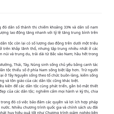
ong đó dân số thành thị chiếm khoảng 33% và dân số nam
ượng lao động tăng nhanh với tỷ lệ tăng trung bình trên
ân tộc còn lại có số lượng dao động trên dưới một triệu
ở trên khắp lãnh thổ, nhưng tập trung nhiều nhất ở các
 núi và trung du, trải dài từ Bắc vào Nam; hầu hết trong
 Mường, Thái, Tày, Nùng sinh sống chủ yếu bằng canh tác
dân tộc thiểu số ở phía Nam sống biệt lập hơn. Trừ người
lại ở Tây Nguyên sống theo tổ chức buôn-làng, kiếm sống
ng và tôn giáo của các dân tộc cũng khác biệt.
u kiện để các dân tộc cùng phát triển, gắn bó mật thiết
đẹp của các dân tộc; nghiêm cấm mọi hành vi kỳ thị, chia
 trong đó có việc bảo đảm các quyền và lợi ích hợp pháp
hà nước. Nhiều chương trình quốc gia và chính sách ưu đãi
phát huy hiệu quả tốt như Chương trình giảm nghèo bền