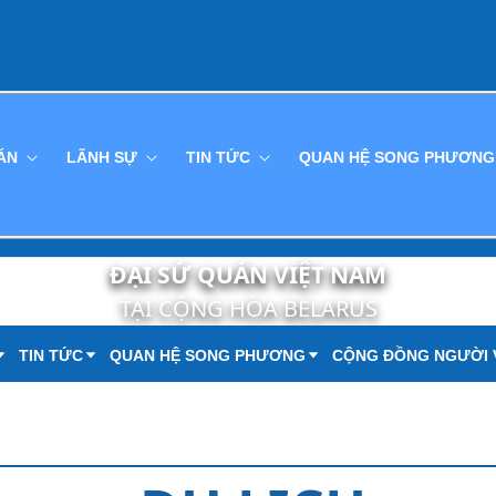
UÁN
LÃNH SỰ
TIN TỨC
QUAN HỆ SONG PHƯƠN
ĐẠI SỨ QUÁN VIỆT NAM
TẠI CỘNG HÒA BELARUS
TIN TỨC
QUAN HỆ SONG PHƯƠNG
CỘNG ĐỒNG NGƯỜI 