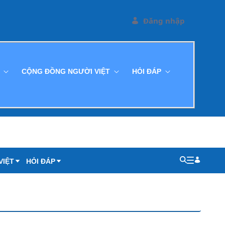
Đăng nhập
G
CỘNG ĐỒNG NGƯỜI VIỆT
HỎI ĐÁP
VIỆT
HỎI ĐÁP