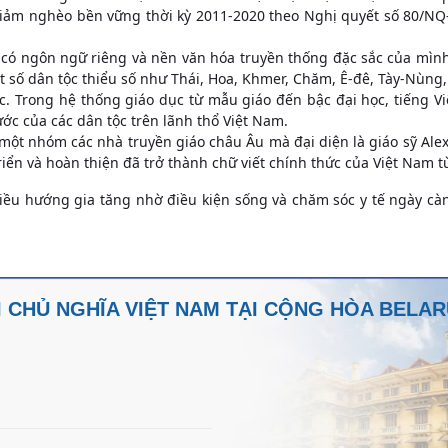
iảm nghèo bền vững thời kỳ 2011-2020 theo Nghị quyết số 80/NQ
có ngôn ngữ riêng và nền văn hóa truyền thống đặc sắc của mình; 
t số dân tộc thiểu số như Thái, Hoa, Khmer, Chăm, Ê-đê, Tày-Nùng
. Trong hệ thống giáo dục từ mẫu giáo đến bậc đại học, tiếng Vi
ước của các dân tộc trên lãnh thổ Việt Nam.
khi một nhóm các nhà truyền giáo châu Âu mà đại diện là giáo sỹ A
riển và hoàn thiện đã trở thành chữ viết chính thức của Việt Nam t
chiều hướng gia tăng nhờ điều kiện sống và chăm sóc y tế ngày cà
 CHỦ NGHĨA VIỆT NAM TẠI CỘNG HÒA BELA