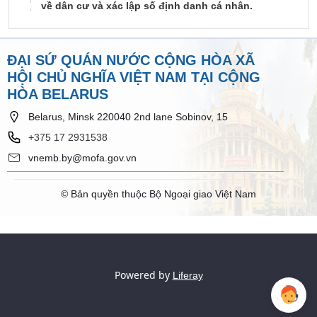
về dân cư và xác lập số định danh cá nhân.
ĐẠI SỨ QUÁN NƯỚC CỘNG HÒA XÃ
HỘI CHỦ NGHĨA VIỆT NAM TẠI CỘNG
HÒA BELARUS
Belarus, Minsk 220040 2nd lane Sobinov, 15
+375 17 2931538
vnemb.by@mofa.gov.vn
© Bản quyền thuộc Bộ Ngoại giao Việt Nam
Powered by
Liferay