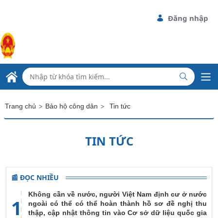
Skip to Main Content
Đăng nhập
ĐẠI SỨ QUÁN VIỆT NAM
TẠI CỘNG HÒA BELARUS
>
>
Trang chủ
Bảo hộ công dân
Tin tức
TIN TỨC
📰 ĐỌC NHIỀU
Không cần về nước, người Việt Nam định cư ở nước
1
ngoài có thể có thể hoàn thành hồ sơ đề nghị thu
thập, cập nhật thông tin vào Cơ sở dữ liệu quốc gia