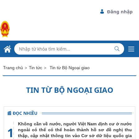
Skip to Main Content
Đăng nhập
ĐẠI SỨ QUÁN VIỆT NAM
TẠI CỘNG HÒA BELARUS
>
>
Trang chủ
Tin tức
Tin từ Bộ Ngoại giao
TIN TỪ BỘ NGOẠI GIAO
📰 ĐỌC NHIỀU
Không cần về nước, người Việt Nam định cư ở nước
1
ngoài có thể có thể hoàn thành hồ sơ đề nghị thu
thập, cập nhật thông tin vào Cơ sở dữ liệu quốc gia