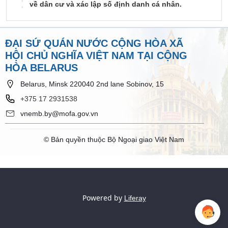
về dân cư và xác lập số định danh cá nhân.
ĐẠI SỨ QUÁN NƯỚC CỘNG HÒA XÃ
HỘI CHỦ NGHĨA VIỆT NAM TẠI CỘNG
HÒA BELARUS
Belarus, Minsk 220040 2nd lane Sobinov, 15
+375 17 2931538
vnemb.by@mofa.gov.vn
© Bản quyền thuộc Bộ Ngoại giao Việt Nam
Powered by
Liferay